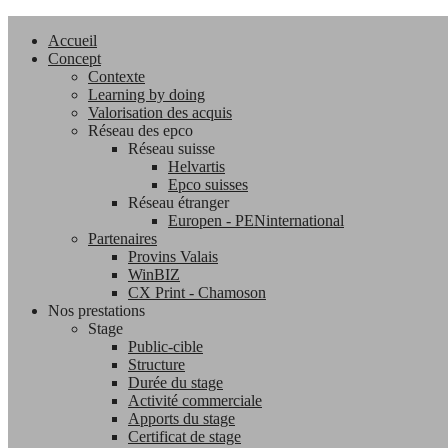
Accueil
Concept
Contexte
Learning by doing
Valorisation des acquis
Réseau des epco
Réseau suisse
Helvartis
Epco suisses
Réseau étranger
Europen - PENinternational
Partenaires
Provins Valais
WinBIZ
CX Print - Chamoson
Nos prestations
Stage
Public-cible
Structure
Durée du stage
Activité commerciale
Apports du stage
Certificat de stage